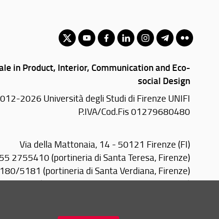
ale in Product, Interior, Communication and Eco-
social Design
012-2026 Università degli Studi di Firenze UNIFI
P.IVA/Cod.Fis 01279680480
Via della Mattonaia, 14 - 50121 Firenze (FI)
055 2755410 (portineria di Santa Teresa, Firenze)
80/5181 (portineria di Santa Verdiana, Firenze)
2757079 (portineria Design Campus, Calenzano)
0574 602500 (portineria PIN, Prato)
Email:
scuola(AT)architettura.unifi.it