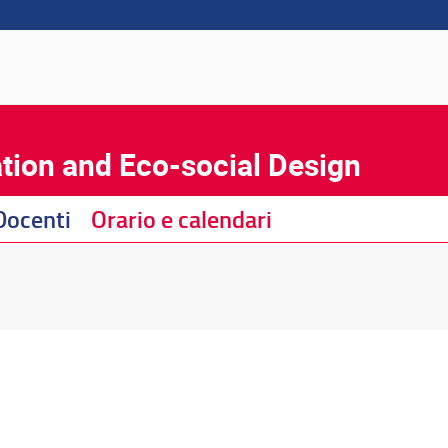
tion and Eco-social Design
Docenti
Orario e calendari