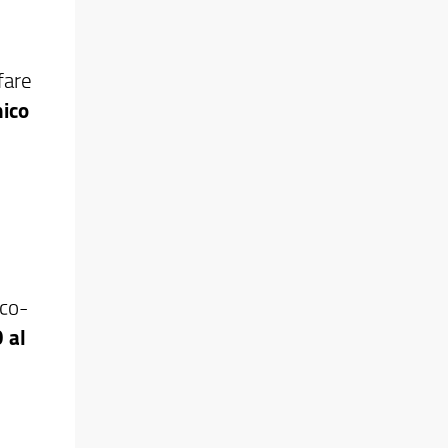
fare
ico
Eco-
 al