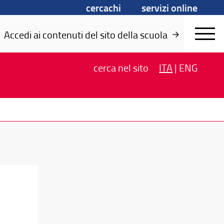
cercachi
servizi online
Accedi ai contenuti del sito della scuola
cerca
nel sito
ITA
|
ENG