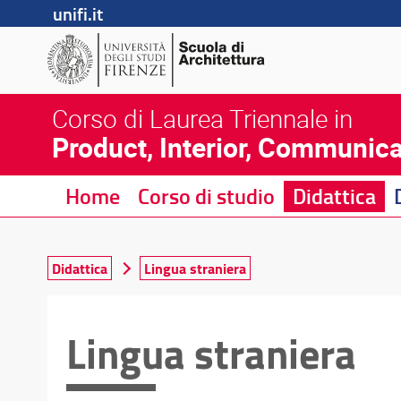
unifi.it
Corso di Laurea Triennale in
Product, Interior, Communica
Home
Corso di studio
Didattica
Didattica
Lingua straniera
Lingua straniera