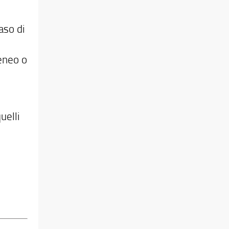
caso di
teneo o
uelli