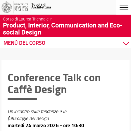
Corso di Laurea Triennale in
Product, Interior, Communication and Eco-
social Design
MENÙ DEL CORSO
Home
Corso di studio
Didattica
Conference Talk con
Docenti
Caffè Design
Orario e calendari
Un incontro sulle tendenze e le
futurologie del design
martedì 24 marzo 2026 - ore 10:30