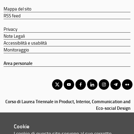
Mappa del sito
RSS feed
Privacy
Note Legali
Accessibilità e usabilità
Monitoraggio
Area personale
Corso di Laurea Triennale in Product, Interior, Communication and
Eco-social Design
© Copyright 2012-2026 Università degli Studi di Firenze UNIFI
P.IVA/Cod.Fis 01279680480
Cookie
I cookie di questo sito servono al suo corretto