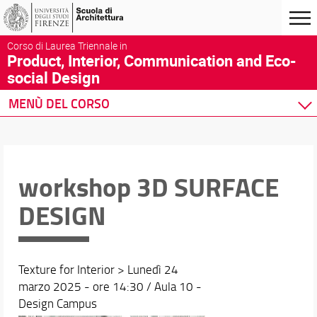
Corso di Laurea Triennale in
Product, Interior, Communication and Eco-
social Design
MENÙ DEL CORSO
Home
Corso di studio
Didattica
workshop 3D SURFACE
Docenti
DESIGN
Orario e calendari
Texture for Interior > Lunedì 24
marzo 2025 - ore 14:30 / Aula 10 -
Design Campus