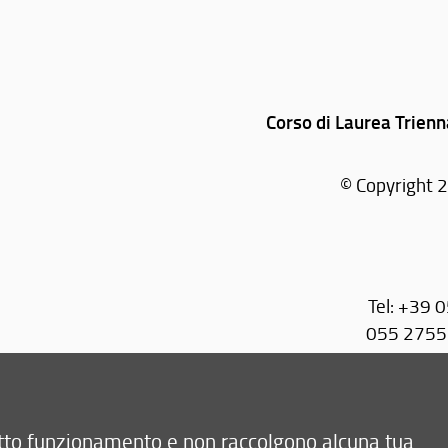
Corso di Laurea Trienn
© Copyright 2
Tel: +39 
055 27551
055 
retto funzionamento e non raccolgono alcuna tua