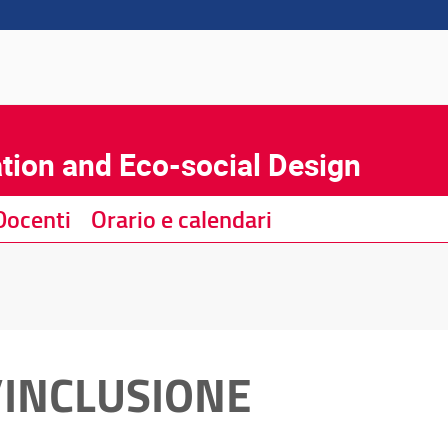
tion and Eco-social Design
Docenti
Orario e calendari
L’INCLUSIONE