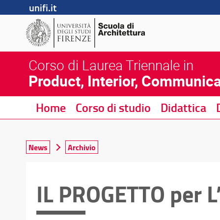
unifi.it
Corso di Laurea Triennale in
Product, Interior, Communica
Home
Corso di studio
Didattica
News
Archivio
IL PROGETTO per 