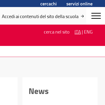
cercachi
servizi online
Accedi ai contenuti del sito della scuola
cerca
nel sito
ITA
|
ENG
News