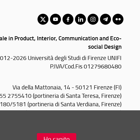
ale in Product, Interior, Communication and Eco-
social Design
012-2026 Università degli Studi di Firenze UNIFI
P.IVA/Cod.Fis 01279680480
Via della Mattonaia, 14 - 50121 Firenze (FI)
055 2755410 (portineria di Santa Teresa, Firenze)
80/5181 (portineria di Santa Verdiana, Firenze)
2757079 (portineria Design Campus, Calenzano)
0574 602500 (portineria PIN, Prato)
Email:
scuola(AT)architettura.unifi.it
Ho capito