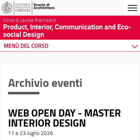
Corso di Laurea Triennale in
Product, Interior, Communication and Eco-
social Design
MENÙ DEL CORSO
Home
Corso di studio
Didattica
Archivio eventi
Docenti
Orario e calendari
WEB OPEN DAY - MASTER
INTERIOR DESIGN
17 e 23 luglio 2026